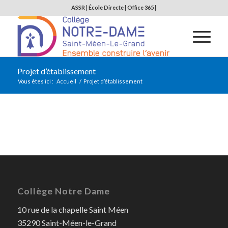
ASSR
|
École Directe
|
Office 365
|
Projet d’établissement
Vous êtes ici :
Accueil
/
Projet d’établissement
Collège Notre Dame
10 rue de la chapelle Saint Méen
35290 Saint-Méen-le-Grand