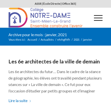
ASSR
|
École Directe
|
Office 365
|
Archive pour le mois : janvier, 2021
Vous êtes ici :
Accueil
/
Actualités
/
nfvhgfhfh
/
2021
/
janvier
Les 6e architectes de la ville de demain
Les 6e architectes du futur… Dans le cadre de la séance
de géographie, les élèves ont travaillé pendant plusieurs
séances sur « La ville de demain ». Ce fut pour eux
l’occasion d’étudier par petits groupes et d’imaginer
Lire la suite